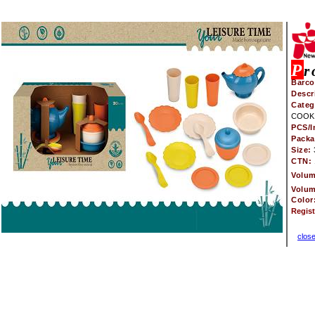
P
r
Barco
Descr
Categ
COOKI
PCS/I
Pack
Size:
CTN:
Volu
Volu
Color
Regis
clos