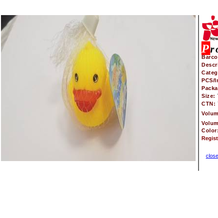
P
r
Barco
Descr
Categ
PCS/I
Pack
Size:
CTN:
Volu
Volu
Color
Regis
clos