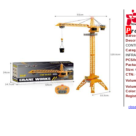
P
r
Barco
Descr
CONT
Categ
INFR
PCS/I
Pack
Size:
CTN:
Volu
Volu
Color
Regis
clos